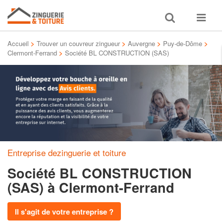
Toggle
Toggle
search
navigat
Accueil
>
Trouver un couvreur zingueur
>
Auvergne
>
Puy-de-Dôme
>
Clermont-Ferrand
>
Société BL CONSTRUCTION (SAS)
Entreprise dezinguerie et toiture
Société BL CONSTRUCTION
(SAS)
à Clermont-Ferrand
Il s'agit de votre entreprise ?