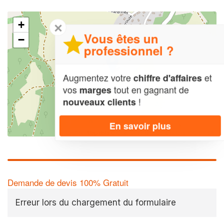
+
✕
Vous êtes un
−
professionnel ?
Augmentez votre
et
chiffre d'affaires
vos
tout en gagnant de
marges
!
nouveaux clients
En savoir plus
Leaflet
| Map data ©
OpenStreetMap contributors,
CC-BY-SA
Demande de devis 100% Gratuit
Erreur lors du chargement du formulaire