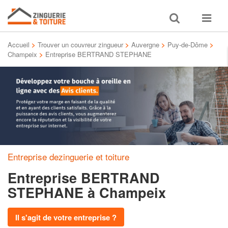
Toggle
Toggle
search
navigat
Accueil
>
Trouver un couvreur zingueur
>
Auvergne
>
Puy-de-Dôme
>
Champeix
>
Entreprise BERTRAND STEPHANE
Entreprise dezinguerie et toiture
Entreprise BERTRAND
STEPHANE
à Champeix
Il s'agit de votre entreprise ?