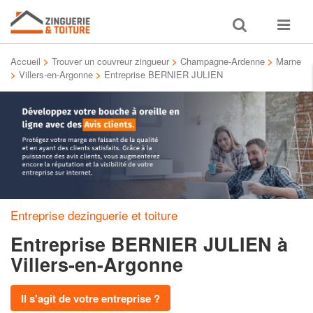
Toggle
Toggle
search
navigat
Accueil
>
Trouver un couvreur zingueur
>
Champagne-Ardenne
>
Marne
>
Villers-en-Argonne
>
Entreprise BERNIER JULIEN
Entreprise dezinguerie et toiture
Entreprise BERNIER JULIEN
à
Villers-en-Argonne
Il s'agit de votre entreprise ?