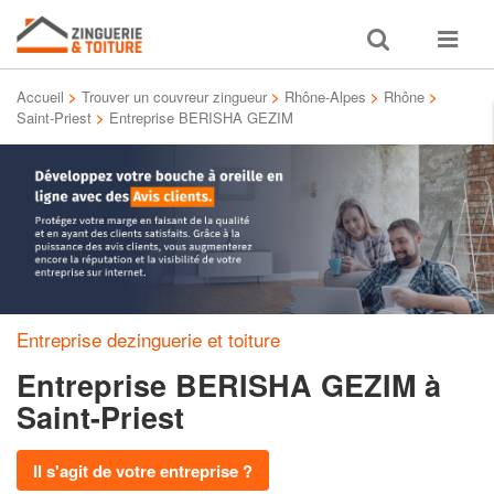
Toggle
Toggle
search
navigat
Accueil
>
Trouver un couvreur zingueur
>
Rhône-Alpes
>
Rhône
>
Saint-Priest
>
Entreprise BERISHA GEZIM
Entreprise dezinguerie et toiture
Entreprise BERISHA GEZIM
à
Saint-Priest
Il s'agit de votre entreprise ?