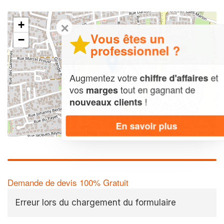
+
✕
Vous êtes un
−
professionnel ?
Augmentez votre
et
chiffre d'affaires
vos
tout en gagnant de
marges
!
nouveaux clients
En savoir plus
Leaflet
| Map data ©
OpenStreetMap contributors,
CC-BY-SA
Demande de devis 100% Gratuit
Erreur lors du chargement du formulaire