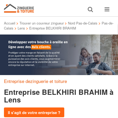
Toggle
Toggle
search
navigat
Accueil
>
Trouver un couvreur zingueur
>
Nord Pas-de-Calais
>
Pas-de-
Calais
>
Lens
>
Entreprise BELKHIRI BRAHIM
Entreprise dezinguerie et toiture
Entreprise BELKHIRI BRAHIM
à
Lens
Il s'agit de votre entreprise ?