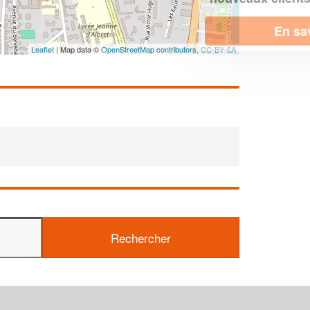
En savoir plus
Leaflet
| Map data ©
OpenStreetMap contributors,
CC-BY-SA