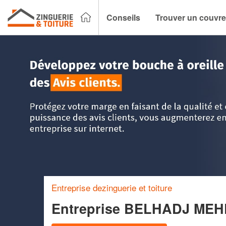
Conseils
Trouver un couvre
Accueil
>
Trouver un couvreur zingueur
>
Ile-de-France
>
Y
Entreprise dezinguerie et toiture
Entreprise BELHADJ ME