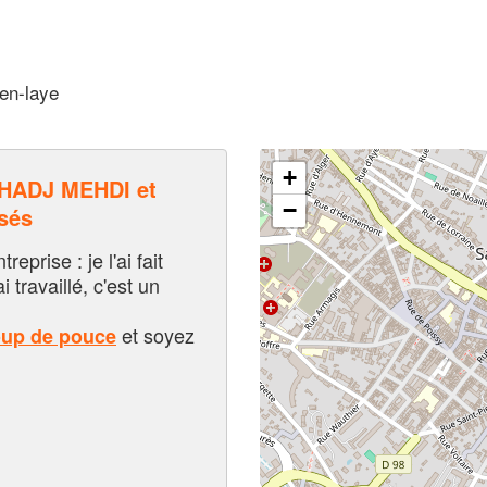
-en-laye
+
HADJ MEHDI et
−
sés
eprise : je l'ai fait
i travaillé, c'est un
et soyez
oup de pouce