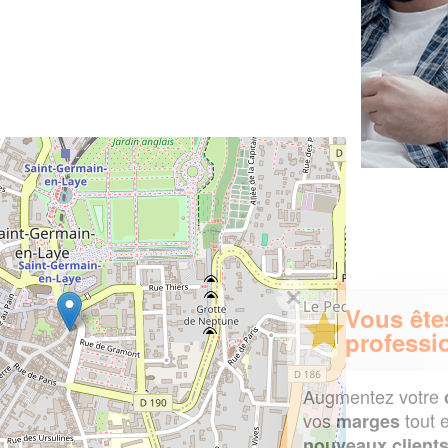
✕
Vous êtes un
professionnel ?
Augmentez votre
et
chiffre d'affaires
vos
tout en gagnant de
marges
!
nouveaux clients