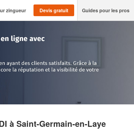
ur zingueur
Devis gratuit
Guides pour les pros
velines
>
Saint-Germain-en-Laye
>
Entreprise BELHADJ MEHDI
HDI
à Saint-Germain-en-Laye