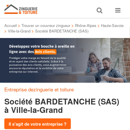
Toggle
Toggle
search
navigat
Accueil
>
Trouver un couvreur zingueur
>
Rhône-Alpes
>
Haute-Savoie
>
Ville-la-Grand
>
Société BARDETANCHE (SAS)
Entreprise dezinguerie et toiture
Société BARDETANCHE (SAS)
à Ville-la-Grand
Il s'agit de votre entreprise ?