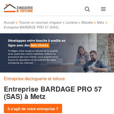
Toggle
Toggle
search
navigat
Accueil
>
Trouver un couvreur zingueur
>
Lorraine
>
Moselle
>
Metz
>
Entreprise BARDAGE PRO 57 (SAS)
Entreprise dezinguerie et toiture
Entreprise BARDAGE PRO 57
(SAS)
à Metz
Il s'agit de votre entreprise ?