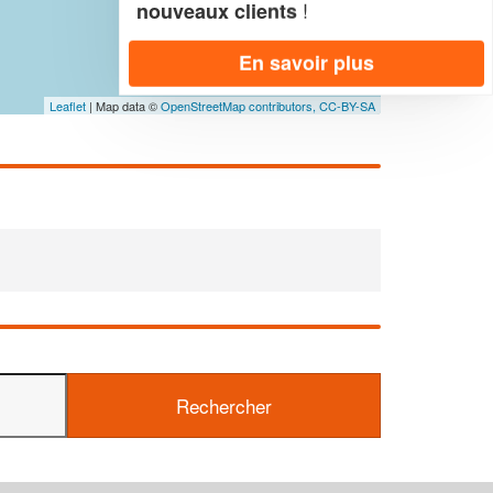
!
nouveaux clients
En savoir plus
Leaflet
| Map data ©
OpenStreetMap contributors,
CC-BY-SA