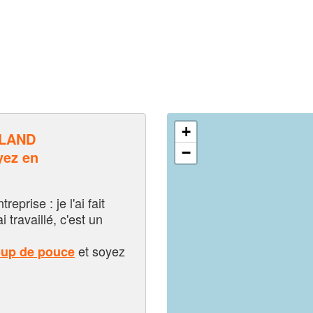
+
LLAND
−
ez en
eprise : je l'ai fait
i travaillé, c'est un
et soyez
oup de pouce