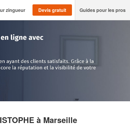
ur zingueur
Devis gratuit
Guides pour les pros
Alpes Côte d'Azur
>
Bouches-du-Rhône
>
Marseille
>
Entreprise BALLAND
RISTOPHE
à Marseille