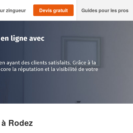
ur zingueur
Devis gratuit
Guides pour les pros
Aveyron
>
Rodez
>
Entreprise AUBERT ANDY
Y
à Rodez