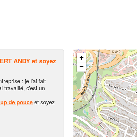
+
RT ANDY et soyez
−
eprise : je l'ai fait
i travaillé, c'est un
et soyez
oup de pouce