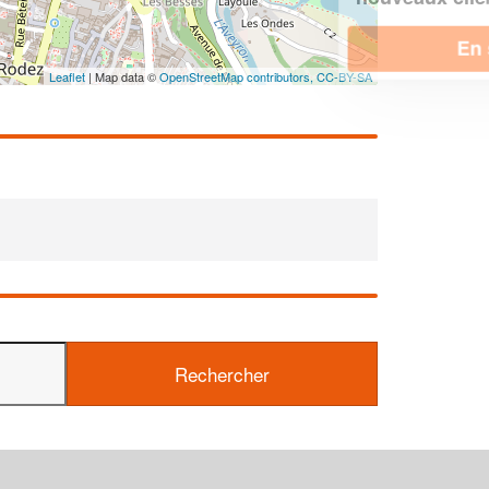
En savoir plus
Leaflet
| Map data ©
OpenStreetMap contributors,
CC-BY-SA