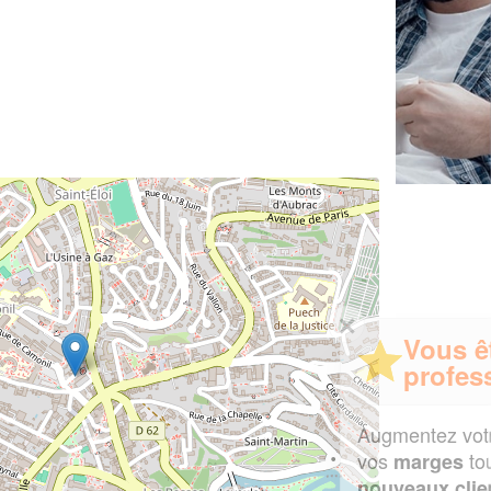
✕
Vous êtes un
professionnel ?
Augmentez votre
et
chiffre d'affaires
vos
tout en gagnant de
marges
!
nouveaux clients