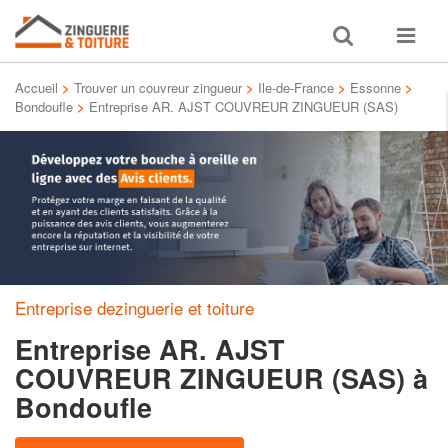
Toggle
Toggle
search
navigat
Accueil
>
Trouver un couvreur zingueur
>
Ile-de-France
>
Essonne
>
Bondoufle
>
Entreprise AR. AJST COUVREUR ZINGUEUR (SAS)
Entreprise dezinguerie et toiture
Entreprise AR. AJST
COUVREUR ZINGUEUR (SAS)
à
Bondoufle