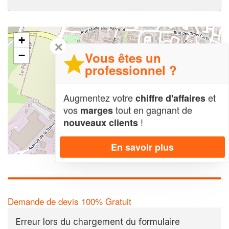
+
✕
Vous êtes un
−
professionnel ?
Augmentez votre
et
chiffre d'affaires
vos
tout en gagnant de
marges
!
nouveaux clients
En savoir plus
Leaflet
| Map data ©
OpenStreetMap contributors,
CC-BY-SA
Demande de devis 100% Gratuit
Erreur lors du chargement du formulaire