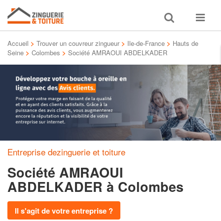
Toggle
Toggle
search
navigat
Accueil
>
Trouver un couvreur zingueur
>
Ile-de-France
>
Hauts de
Seine
>
Colombes
>
Société AMRAOUI ABDELKADER
Entreprise dezinguerie et toiture
Société AMRAOUI
ABDELKADER
à Colombes
Il s'agit de votre entreprise ?