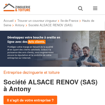
Toggle
Toggle
search
navigat
Accueil
>
Trouver un couvreur zingueur
>
Ile-de-France
>
Hauts de
Seine
>
Antony
>
Société ALSACE RENOV (SAS)
Entreprise dezinguerie et toiture
Société ALSACE RENOV (SAS)
à Antony
Il s'agit de votre entreprise ?