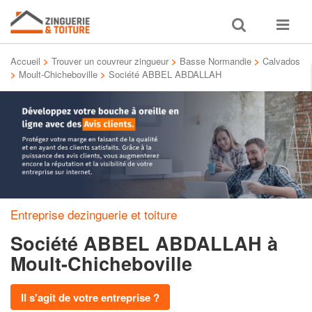
Toggle
Toggle
search
navigat
Accueil
>
Trouver un couvreur zingueur
>
Basse Normandie
>
Calvados
>
Moult-Chicheboville
>
Société ABBEL ABDALLAH
Entreprise dezinguerie et toiture
Société ABBEL ABDALLAH
à
Moult-Chicheboville
Il s'agit de votre entreprise ?