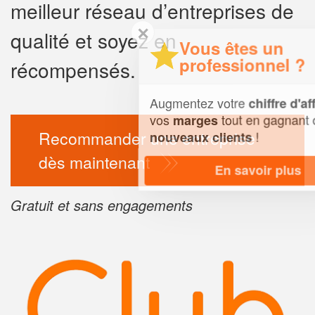
meilleur réseau d’entreprises de
✕
qualité et soyez en
Vous êtes un
professionnel ?
récompensés.
Augmentez votre
et
chiffre d'affaires
vos
tout en gagnant de
marges
Recommander une entreprise
!
nouveaux clients
dès maintenant
En savoir plus
Gratuit et sans engagements