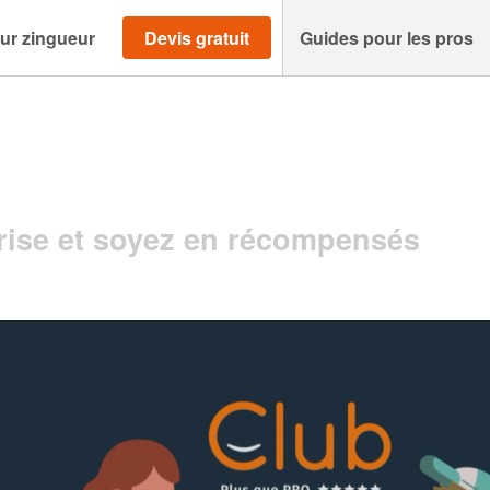
ur zingueur
Devis gratuit
Guides pour les pros
ise et soyez en récompensés