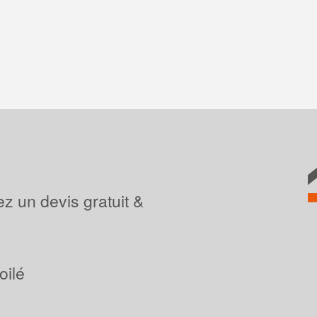
z un devis gratuit &
oilé