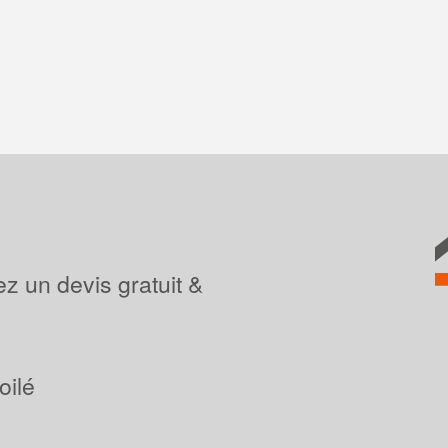
z un devis gratuit &
oilé