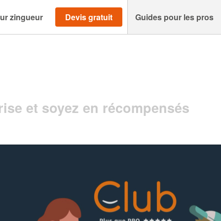
ur zingueur
Devis gratuit
Guides pour les pros
ise et soyez en récompensés