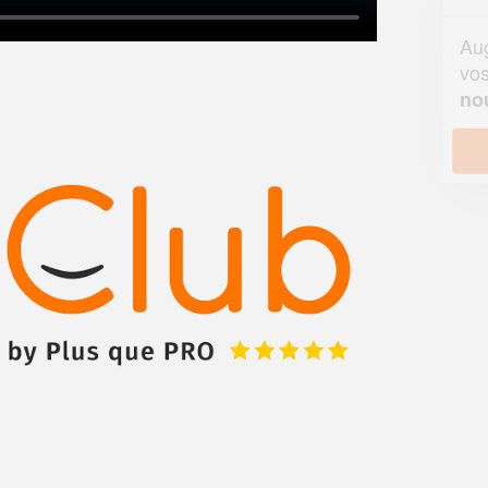
Augmentez votre
et
chiffre d'affaires
vos
tout en gagnant de
marges
!
nouveaux clients
En savoir plus