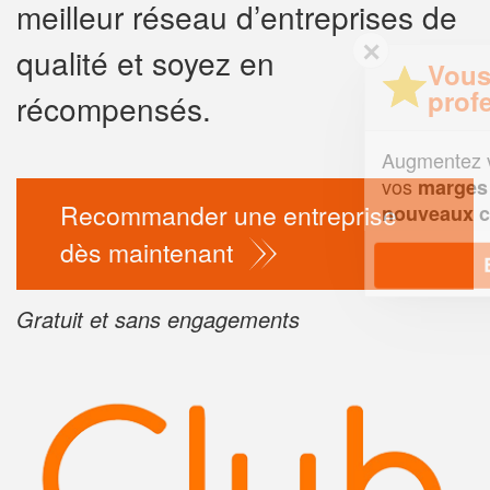
meilleur réseau d’entreprises de
✕
qualité et soyez en
Vous êtes un
professionnel ?
récompensés.
Augmentez votre
chiffre d'affai
vos
tout en gagnant de
marges
Recommander une entreprise
!
nouveaux clients
dès maintenant
En savoir plus
Gratuit et sans engagements