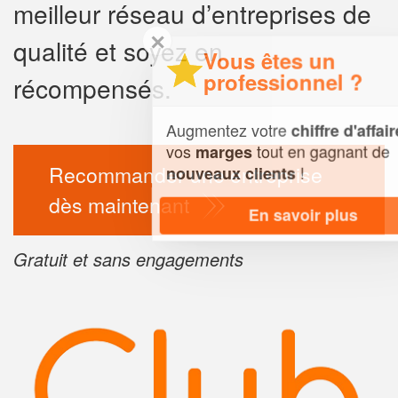
meilleur réseau d’entreprises de
✕
qualité et soyez en
Vous êtes un
professionnel ?
récompensés.
Augmentez votre
et
chiffre d'affaires
vos
tout en gagnant de
marges
Recommander une entreprise
!
nouveaux clients
dès maintenant
En savoir plus
Gratuit et sans engagements