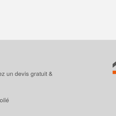
z un devis gratuit &
oilé