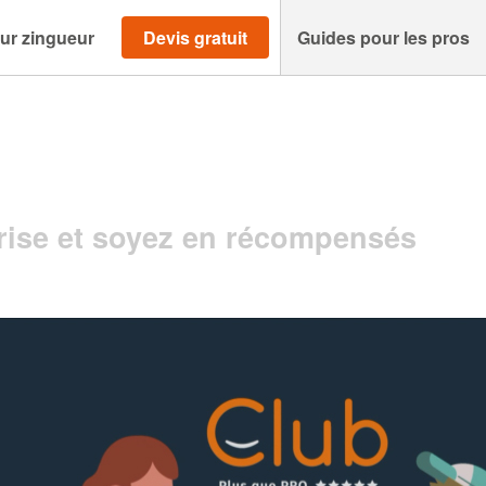
ur zingueur
Devis gratuit
Guides pour les pros
ise et soyez en récompensés