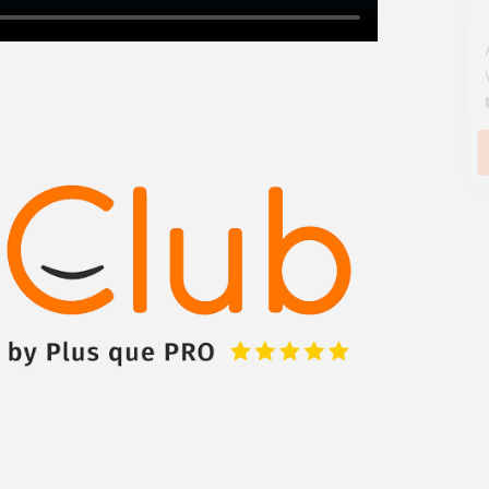
Augmentez votre
et
chiffre d'affaires
vos
tout en gagnant de
marges
!
nouveaux clients
En savoir plus