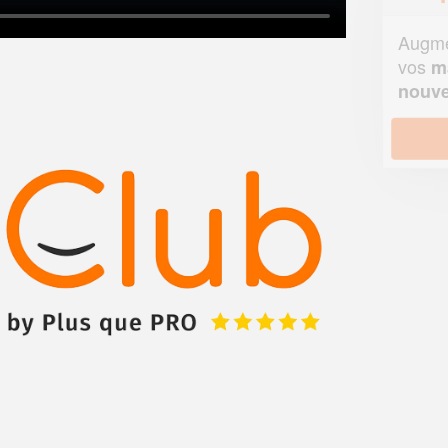
Augmentez votre
et
chiffre d'affaires
vos
tout en gagnant de
marges
!
nouveaux clients
En savoir plus