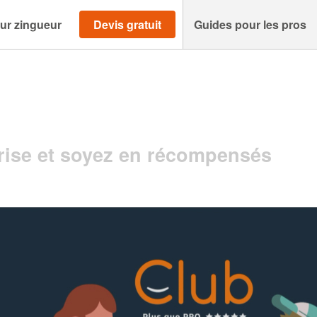
ur zingueur
Devis gratuit
Guides pour les pros
ise et soyez en récompensés