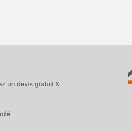
z un devis gratuit &
oilé