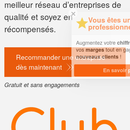
meilleur réseau d’entreprises de
✕
qualité et soyez en
Vous êtes un
professionnel ?
récompensés.
Augmentez votre
e
chiffre d'affaires
vos
tout en gagnant de
marges
Recommander une entreprise
!
nouveaux clients
dès maintenant
En savoir plus
Gratuit et sans engagements