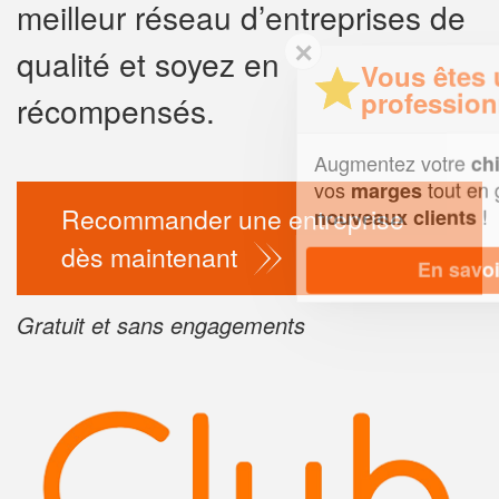
meilleur réseau d’entreprises de
✕
qualité et soyez en
Vous êtes un
professionnel ?
récompensés.
Augmentez votre
et
chiffre d'affaires
vos
tout en gagnant de
marges
Recommander une entreprise
!
nouveaux clients
dès maintenant
En savoir plus
Gratuit et sans engagements