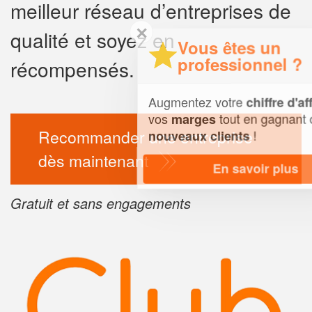
meilleur réseau d’entreprises de
✕
qualité et soyez en
Vous êtes un
professionnel ?
récompensés.
Augmentez votre
et
chiffre d'affaires
vos
tout en gagnant de
marges
Recommander une entreprise
!
nouveaux clients
dès maintenant
En savoir plus
Gratuit et sans engagements