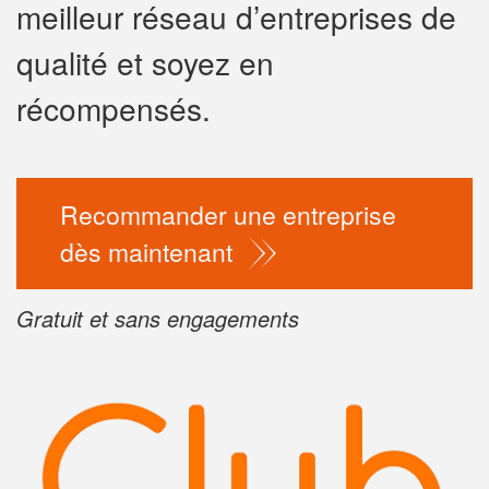
meilleur réseau d’entreprises de
✕
qualité et soyez en
Vous ê
profes
récompensés.
Augmentez vot
vos
to
marges
Recommander une entreprise
nouveaux clie
dès maintenant
En 
Gratuit et sans engagements