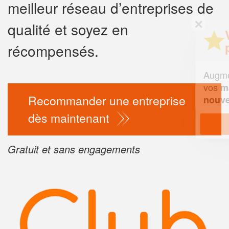
meilleur réseau d’entreprises de
✕
qualité et soyez en
Vous êtes un
professionnel ?
récompensés.
Augmentez votre
chiffre d'af
vos
tout en gagnant 
marges
Recommander une entreprise
!
nouveaux clients
dès maintenant
En savoir plus
Gratuit et sans engagements