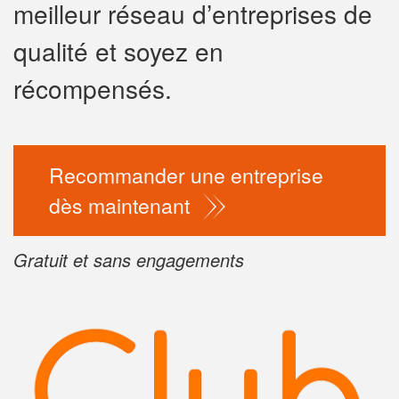
meilleur réseau d’entreprises de
✕
qualité et soyez en
Vo
pr
récompensés.
Augment
vos
mar
Recommander une entreprise
nouveaux
dès maintenant
Gratuit et sans engagements